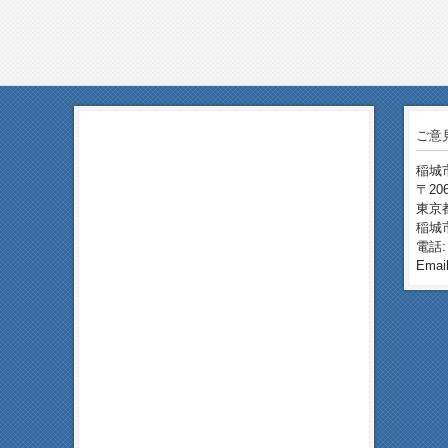
ご意
稲城
〒206
東京都
稲城
電話: 
Email