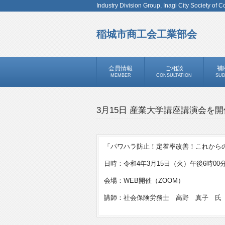
Industry Division Group, Inagi City Society of
稲城市商工会工業部会
会員情報
ご相談
補
MEMBER
CONSULTATION
SUB
3月15日 産業大学講座講演会を
「パワハラ防止！定着率改善！これから
日時：令和4年3月15日（火）午後6時00
会場：WEB開催（ZOOM）
講師：社会保険労務士 高野 真子 氏