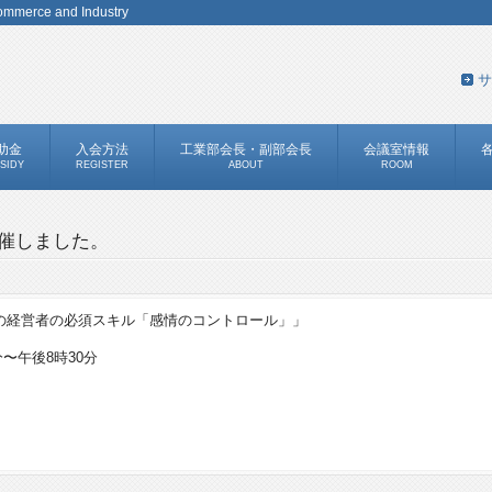
 Commerce and Industry
サ
助金
入会方法
工業部会長・副部会長
会議室情報
SIDY
REGISTER
ABOUT
ROOM
開催しました。
の経営者の必須スキル「感情のコントロール」」
分〜午後8時30分