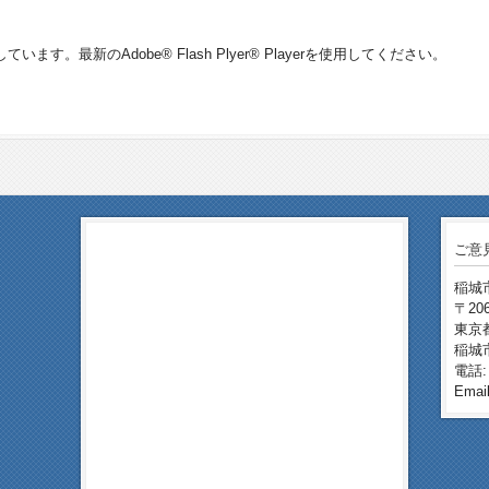
ています。最新のAdobe® Flash Plyer® Playerを使用してください。
ご意
稲城
〒206
東京都
稲城
電話: 
Email