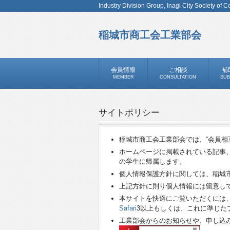
Industry Division Group, Inagi City Society of
稲城市商工会工業部会
会員情報
ご相談
補
MEMBER
CONSULTATION
SUB
サイトポリシー
稲城市商工会工業部会では、“会員相
ホームページに掲載されている記事
の学生に帰属します。
個人情報保護方針に関しては、稲城
上記方針に則り個人情報には留意し
本サイトを快適にご覧いただくには
Safari
3以上もしくは、これに準じた
工業部会からのお知らせや、申し込み用紙