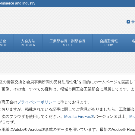
 Commerce and Industry
サ
助金
入会方法
工業部会長・副部会長
会議室情報
SIDY
REGISTER
ABOUT
ROOM
互の情報交換と会員事業所間の受発注活性化”を目的にホームページを開設し
、画像、その他、すべての権利は、稲城市商工会工業部会に帰属してます。ま
市商工会の
プライバシーポリシー
に準じております。
ておりますが、掲載されている記事に関してご意見がありましたら、工業部会
、次のブラウザを使用してください。
Mozilla FireFox®
バージョン３以上、
Mic
ブラウザ。
にAdobe® Acrobat®形式のデータを用いています。最新のAdobe® Re