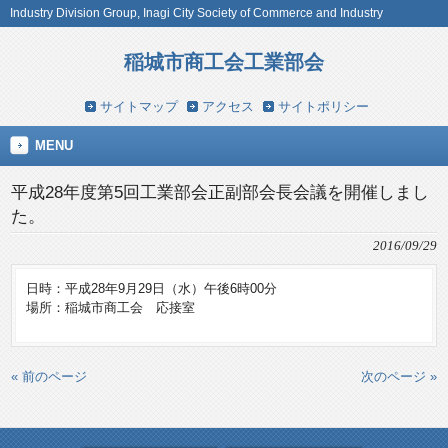
Industry Division Group, Inagi City Society of Commerce and Industry
稲城市商工会工業部会
サイトマップ
アクセス
サイトポリシー
MENU
平成28年度第5回工業部会正副部会長会議を開催しまし
た。
2016/09/29
日時：平成28年9月29日（水）午後6時00分
場所：稲城市商工会 応接室
« 前のページ
次のページ »